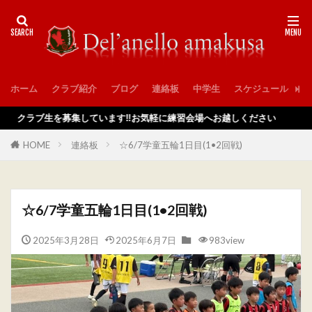
ホーム
クラブ紹介
ブログ
連絡板
中学生
スケジュール
入
ラブ生を募集しています‼️お気軽に練習会場へお越しください
HOME
連絡板
☆6/7学童五輪1日目(1•2回戦)
☆6/7学童五輪1日目(1•2回戦)
2025年3月28日
2025年6月7日
983view