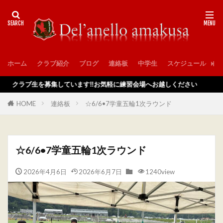
ホーム
クラブ紹介
ブログ
連絡板
中学生
スケジュール
入
ラブ生を募集しています‼️お気軽に練習会場へお越しください
HOME
連絡板
☆6/6•7学童五輪1次ラウンド
☆6/6•7学童五輪1次ラウンド
2026年4月6日
2026年6月7日
1240view