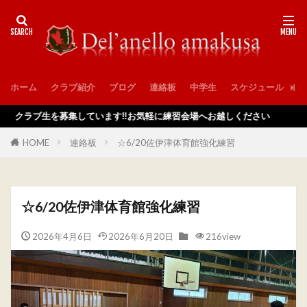
ホーム
クラブ紹介
ブログ
連絡板
中学生
スケジュール
入
ラブ生を募集しています‼️お気軽に練習会場へお越しください
HOME
連絡板
☆6/20佐伊津体育館強化練習
☆6/20佐伊津体育館強化練習
2026年4月6日
2026年6月20日
216view