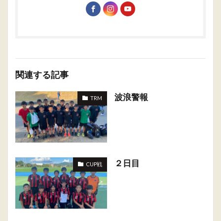
関連する記事
波浪警報
TRM
２日目
CUP戦