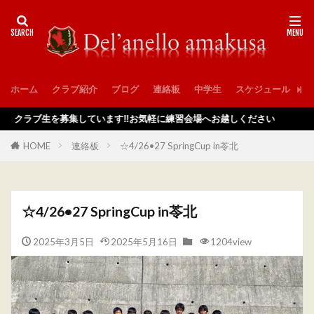
ホーム
クラブ紹介
ブログ
連絡板
中学生
スケジュール
入
ラブ生を募集しています‼️お気軽に練習会場へお越しください
HOME
連絡板
☆4/26•27 SpringCup in苓北
☆4/26•27 SpringCup in苓北
2025年3月5日
2025年5月16日
1204view