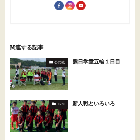
関連する記事
熊日学童五輪１日目
公式戦
新人戦といろいろ
TRM