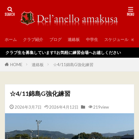
ホーム
クラブ紹介
ブログ
連絡板
中学生
スケジュール
入
ラブ生を募集しています‼️お気軽に練習会場へお越しください
HOME
連絡板
☆4/11錦島G強化練習
☆4/11錦島G強化練習
2026年3月7日
2026年4月12日
219view