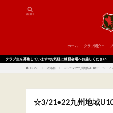
ホーム
クラブ紹介
スタッフ
を募集しています‼️お気軽に練習会場へお越しください
HOME
連絡板
☆3/21•22九州地域U10サッカー
☆3/21•22九州地域