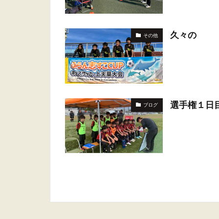
久々の
その他
選手権１日
ブログ