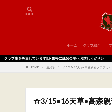
ホーム
クラブ紹介
スタッフ
募集しています‼️お気軽に練習会場へお越しください
HOME
連絡板
☆3/15•16天草•高森親善クラブカ
☆3/15•16天草•高