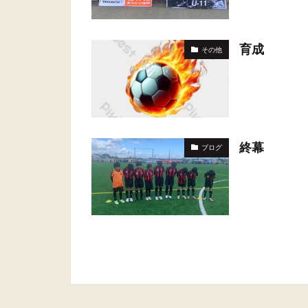
育成
その他
終幕
ブログ