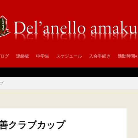
ブログ
連絡板
中学生
スケジュール
入会手続き
活動時間
ップ
森親善クラブカップ