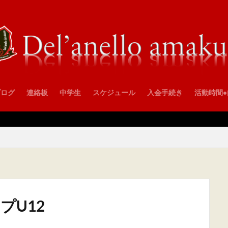
ブログ
連絡板
中学生
スケジュール
入会手続き
活動時間
プU12