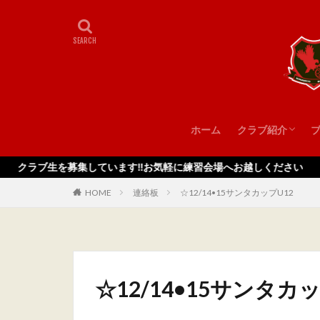
ホーム
クラブ紹介
スタッフ
を募集しています‼️お気軽に練習会場へお越しください
HOME
連絡板
☆12/14•15サンタカップU12
☆12/14•15サンタカッ