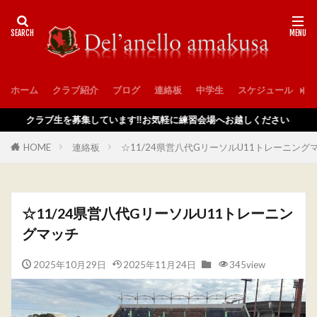
ホーム
クラブ紹介
ブログ
連絡板
中学生
スケジュール
入
クラブ生を募集しています‼️お気軽に練習会場へお越しください
HOME
連絡板
☆11/24県営八代GリーソルU11トレーニング
☆11/24県営八代GリーソルU11トレーニン
グマッチ
2025年10月29日
2025年11月24日
345view