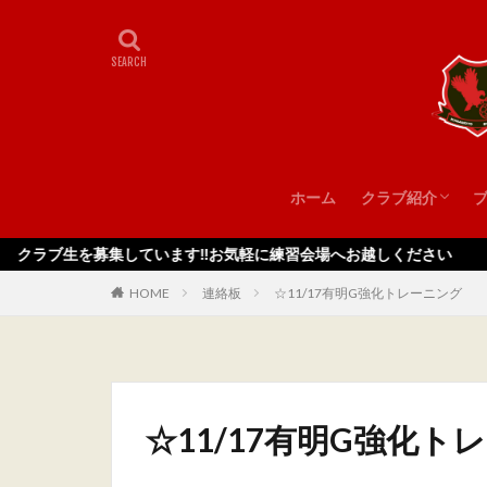
ホーム
クラブ紹介
スタッフ
募集しています‼️お気軽に練習会場へお越しください
HOME
連絡板
☆11/17有明G強化トレーニング
☆11/17有明G強化ト