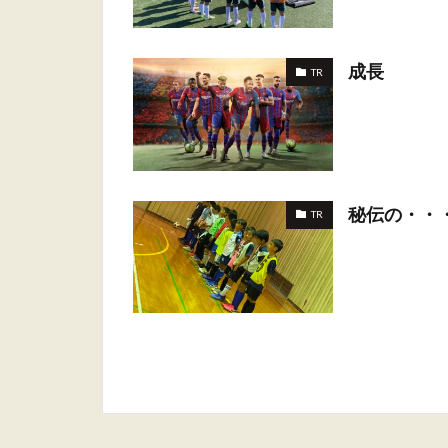
成長
TR
秘伝の・・
TR