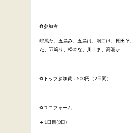
⚽️参加者
嶋尾た、五島み、五島は、洞口け、原田そ
た、五嶋り、松本な、川上ま、高瀧か
⚽️トップ参加費：500円（2日間）
あ
⚽️ユニフォーム
🔸1日目(3日)