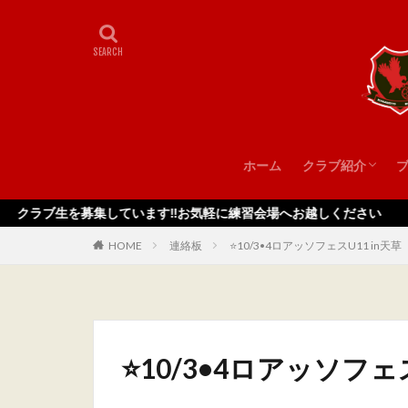
ホーム
クラブ紹介
スタッフ
を募集しています‼️お気軽に練習会場へお越しください
HOME
連絡板
⭐️10/3•4ロアッソフェスU11 in天草
⭐️10/3•4ロアッソフェ