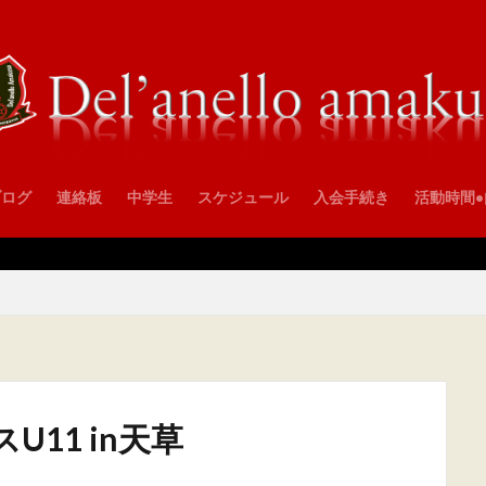
ブログ
連絡板
中学生
スケジュール
入会手続き
活動時間
スU11 in天草