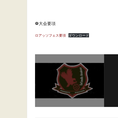
あ
⚽️大会要項
ロアッソフェス要項
ダウンロード