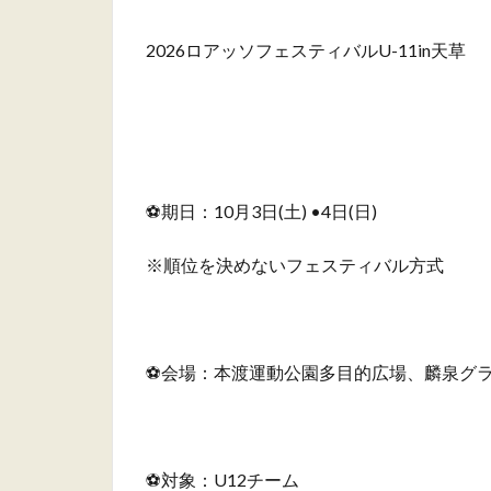
2026ロアッソフェスティバルU-11in天草
あ
あ
⚽️期日：10月3日(土) •4日(日)
※順位を決めないフェスティバル⽅式
⚽️会場：本渡運動公園多目的広場、麟泉グ
⚽️対象：U12チーム