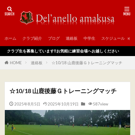
ホーム
クラブ紹介
ブログ
連絡板
中学生
スケジュール
入
ラブ生を募集しています‼️お気軽に練習会場へお越しください
HOME
連絡板
☆10/18 山鹿後藤Ｇトレーニングマッチ
☆10/18 山鹿後藤Ｇトレーニングマッチ
2025年8月5日
2025年10月19日
587view