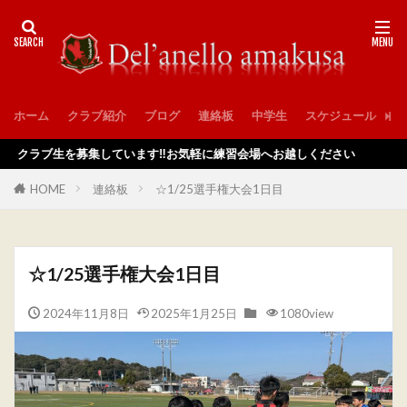
ホーム
クラブ紹介
ブログ
連絡板
中学生
スケジュール
入
ラブ生を募集しています‼️お気軽に練習会場へお越しください
HOME
連絡板
☆1/25選手権大会1日目
☆1/25選手権大会1日目
2024年11月8日
2025年1月25日
1080view