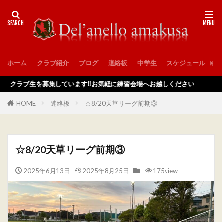
ホーム
クラブ紹介
ブログ
連絡板
中学生
スケジュール
入
ラブ生を募集しています‼️お気軽に練習会場へお越しください
HOME
連絡板
☆8/20天草リーグ前期③
☆8/20天草リーグ前期③
2025年6月13日
2025年8月25日
175view