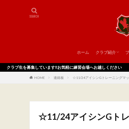
ホーム
クラブ紹介
スタッフ
を募集しています‼️お気軽に練習会場へお越しください
HOME
連絡板
☆11/24アイシンGトレーニングマ
☆11/24アイシンG