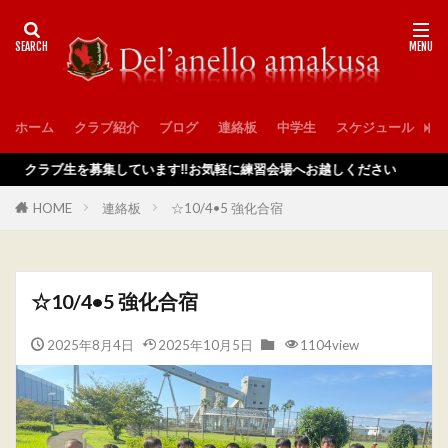
ホーム
クラブ紹介
ブログ
連絡板
中学生
スケジュール
入
クラブ生を募集しています‼️お気軽に練習会場へお越しください
HOME
連絡板
☆10/4•5 強化合宿
☆10/4•5 強化合宿
2025年8月4日
2025年10月5日
1104view