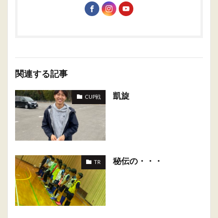
関連する記事
凱旋
CUP戦
秘伝の・・・
TR