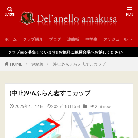
ホーム
クラブ紹介
ブログ
連絡板
中学生
スケジュール
入
クラブ生を募集しています‼️お気軽に練習会場へお越しください
HOME
連絡板
(中止)9/6ふらん志すこカップ
(中止)9/6ふらん志すこカップ
2025年6月16日
2025年8月15日
258view