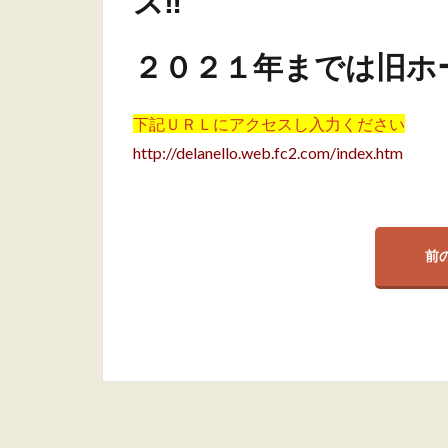
ス‼️
２０２１年までは旧ホ
下記ＵＲＬにアクセスし入力ください
http://delanello.web.fc2.com/index.htm
前