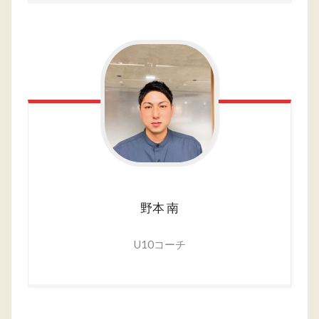
野本
南
U10コーチ