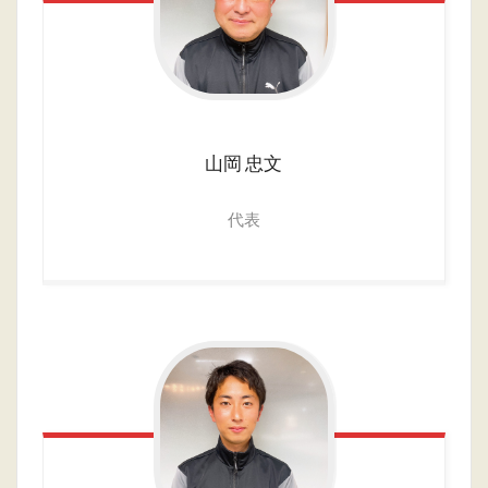
山岡
忠文
代表