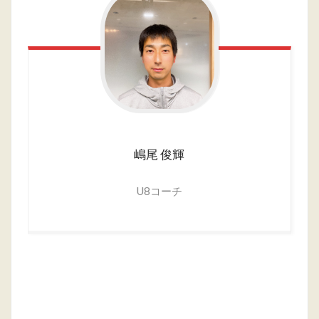
嶋尾
俊輝
U8コーチ