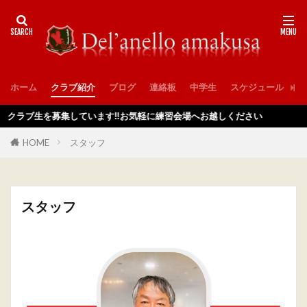
ホーム
クラブ紹介
ブログ
連絡板
中学生
スケジュール
入
ブ生を募集しています‼️お気軽に練習会場へお越しください
HOME
スタッフ
スタッフ