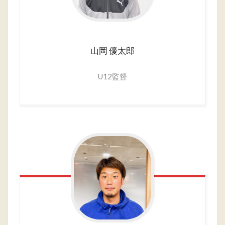
山岡
優太郎
U12監督