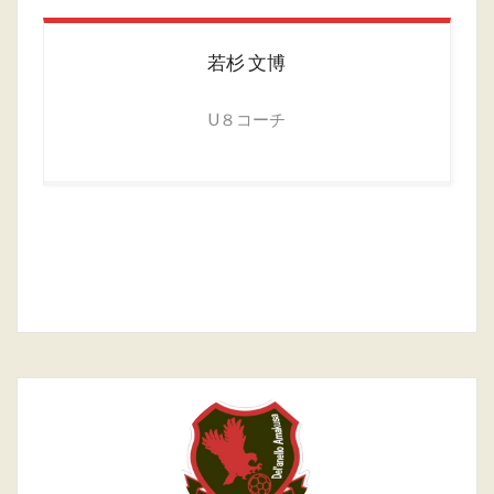
若杉
文博
U８コーチ