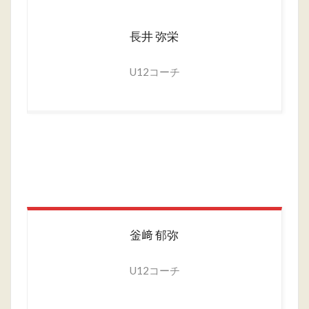
長井
弥栄
U12コーチ
釡﨑
郁弥
U12コーチ