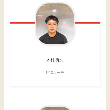
木村
典久
U10コーチ